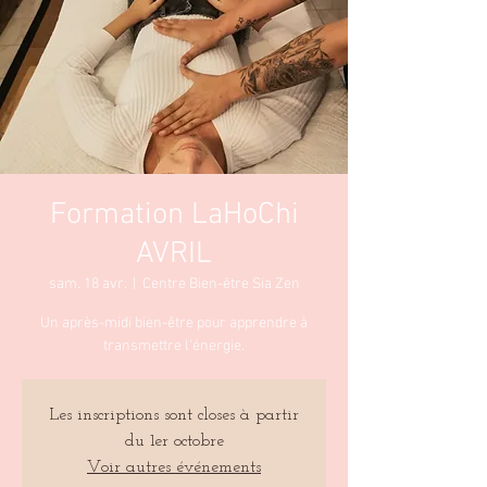
Formation LaHoChi
AVRIL
sam. 18 avr.
  |  
Centre Bien-être Sia Zen
Un après-midi bien-être pour apprendre à
transmettre l'énergie.
Les inscriptions sont closes à partir
du 1er octobre
Voir autres événements