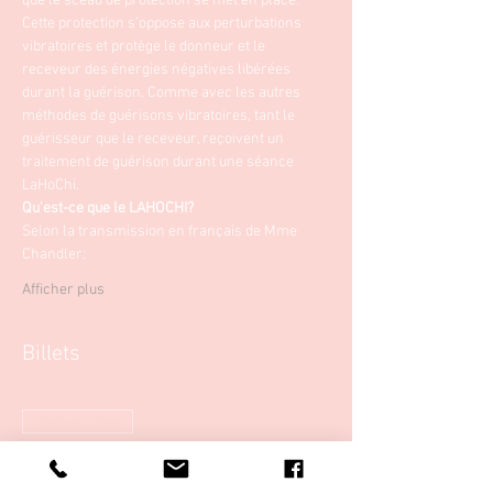
que le sceau de protection se met en place.
Cette protection s’oppose aux perturbations 
vibratoires et protège le donneur et le 
receveur des énergies négatives libérées 
durant la guérison. Comme avec les autres 
méthodes de guérisons vibratoires, tant le 
guérisseur que le receveur, reçoivent un 
traitement de guérison durant une séance 
LaHoChi.
Qu'est-ce que le LAHOCHI?
Selon la transmission en français de Mme 
Chandler:
Afficher plus
Billets
Vente expirée
Type de billet
Formation LaHoChi