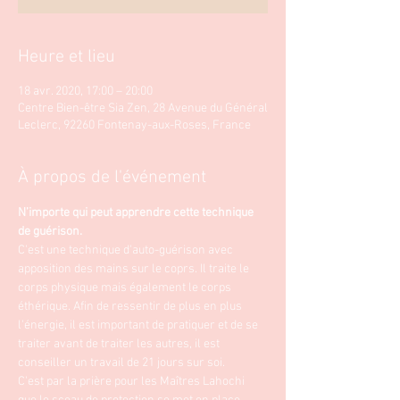
Heure et lieu
18 avr. 2020, 17:00 – 20:00
Centre Bien-être Sia Zen, 28 Avenue du Général
Leclerc, 92260 Fontenay-aux-Roses, France
À propos de l'événement
N’importe qui peut apprendre cette technique 
de guérison.
C'est une technique d'auto-guérison avec 
apposition des mains sur le coprs. Il traite le 
corps physique mais également le corps 
éthérique. Afin de ressentir de plus en plus 
l'énergie, il est important de pratiquer et de se 
traiter avant de traiter les autres, il est 
conseiller un travail de 21 jours sur soi. 
C'est par la prière pour les Maîtres Lahochi 