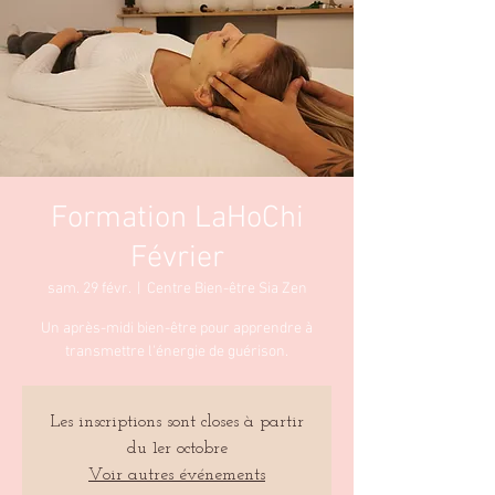
Formation LaHoChi
Février
sam. 29 févr.
  |  
Centre Bien-être Sia Zen
Un après-midi bien-être pour apprendre à
transmettre l'énergie de guérison.
Les inscriptions sont closes à partir
du 1er octobre
Voir autres événements