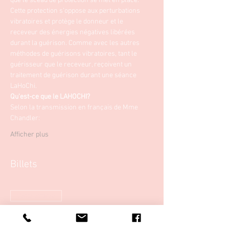
que le sceau de protection se met en place.
Cette protection s’oppose aux perturbations 
vibratoires et protège le donneur et le 
receveur des énergies négatives libérées 
durant la guérison. Comme avec les autres 
méthodes de guérisons vibratoires, tant le 
guérisseur que le receveur, reçoivent un 
traitement de guérison durant une séance 
LaHoChi.
Qu'est-ce que le LAHOCHI?
Selon la transmission en français de Mme 
Chandler:
Afficher plus
Billets
Vente expirée
Type de billet
Formation LaHoChi