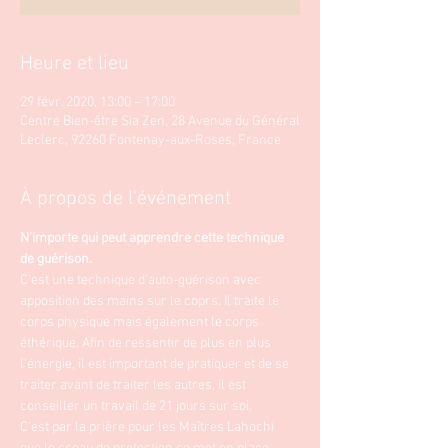
Heure et lieu
29 févr. 2020, 13:00 – 17:00
Centre Bien-être Sia Zen, 28 Avenue du Général
Leclerc, 92260 Fontenay-aux-Roses, France
À propos de l'événement
N’importe qui peut apprendre cette technique 
de guérison.
C'est une technique d'auto-guérison avec 
apposition des mains sur le coprs. Il traite le 
corps physique mais également le corps 
éthérique. Afin de ressentir de plus en plus 
l'énergie, il est important de pratiquer et de se 
traiter avant de traiter les autres, il est 
conseiller un travail de 21 jours sur soi. 
C'est par la prière pour les Maîtres Lahochi 