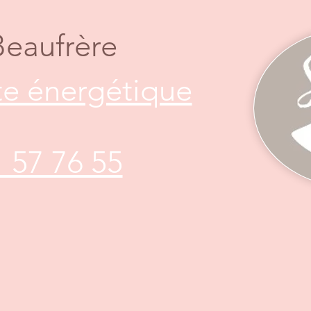
Beaufrère
e énergétique
1 57 76 55