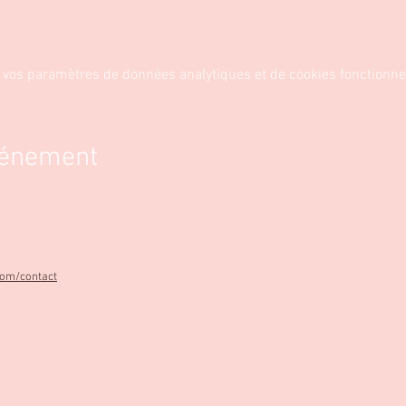
 vos paramètres de données analytiques et de cookies fonctionne
vénement
com/contact