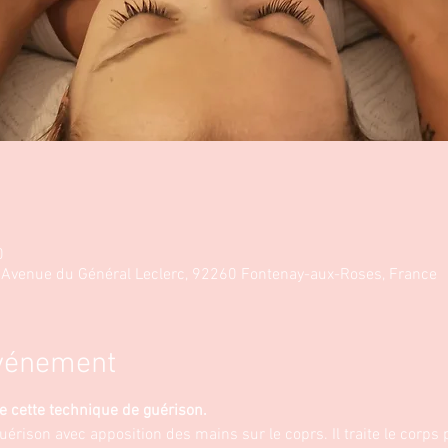
0
8 Avenue du Général Leclerc, 92260 Fontenay-aux-Roses, France
événement
e cette technique de guérison.
uérison avec apposition des mains sur le coprs. Il traite le corps