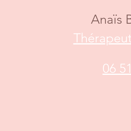
Anaïs 
Thérapeut
06 5