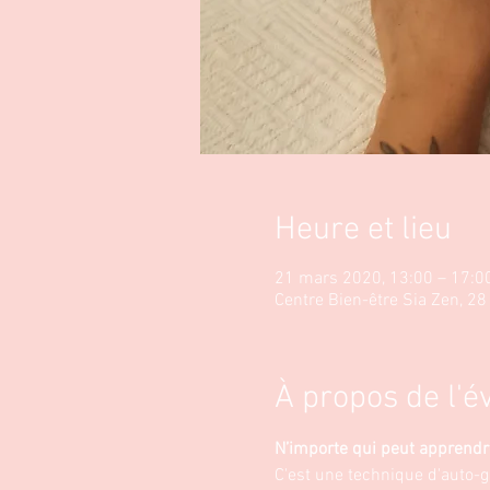
Heure et lieu
21 mars 2020, 13:00 – 17:0
Centre Bien-être Sia Zen, 2
À propos de l'
N’importe qui peut apprendr
C'est une technique d'auto-g