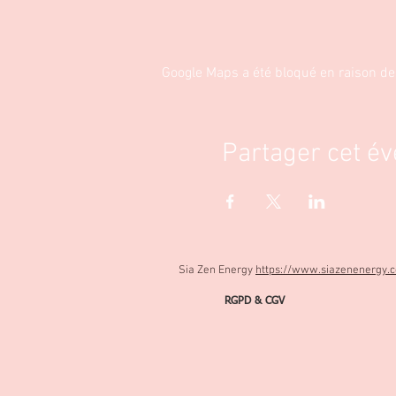
Google Maps a été bloqué en raison de
Partager cet é
Sia Zen Energy
https://www.siazenenergy.
RGPD & CGV