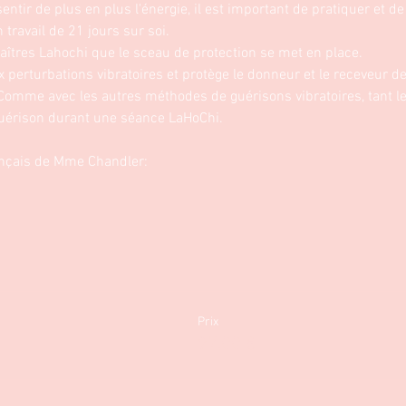
ntir de plus en plus l'énergie, il est important de pratiquer et de s
n travail de 21 jours sur soi. 
Maîtres Lahochi que le sceau de protection se met en place.
 perturbations vibratoires et protège le donneur et le receveur d
 Comme avec les autres méthodes de guérisons vibratoires, tant le
guérison durant une séance LaHoChi.
ançais de Mme Chandler:
Prix
97,00 €