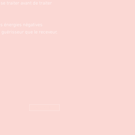
e traiter avant de traiter 
es énergies négatives 
 guérisseur que le receveur, 
Vente expirée