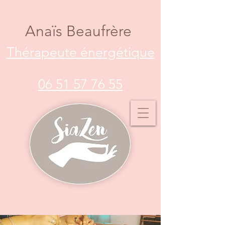
Anaïs Beaufrère
Thérapeute énergétique
06 51 57 76 55