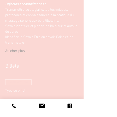
Objectifs et compétences :
Transmettre au stagiaire, les techniques, 
protocoles et connaissances à la pratique du 
massage sonore aux bols tibétains.
Savoir identifier et placer les bols sur et autour 
du corps.
Identifier le Savoir Être du savoir Faire et les 
transmettre
Afficher plus
Billets
Vente expirée
Type de billet
Formation aux bol Tibétains
Plus d'info