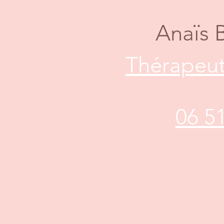
Anaïs 
Thérapeut
06 5