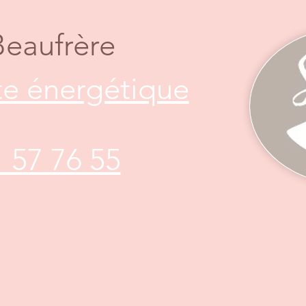
Beaufrère
e énergétique
1 57 76 55