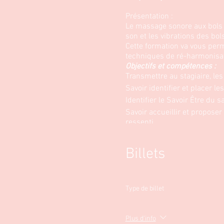
Présentation :
Le massage sonore aux bols t
son et les vibrations des bol
Cette formation va vous perm
techniques de ré-harmonisat
Objectifs et compétences :
Transmettre au stagiaire, le
Savoir identifier et placer le
Identifier le Savoir Être du s
Savoir accueillir et proposer
ressenti…
Savoir donner une séance d’
Savoir adapter sa pratique à 
Billets
Son objectif est basé sur le
Prérequis:
Cette formation est accessibl
Type de billet
Outils et méthode pédagogiq
Formation aux bol Tibé
Un support de cours détaillé 
Une démonstration du protoc
Plus d'info
pratiquer sur un modèle.