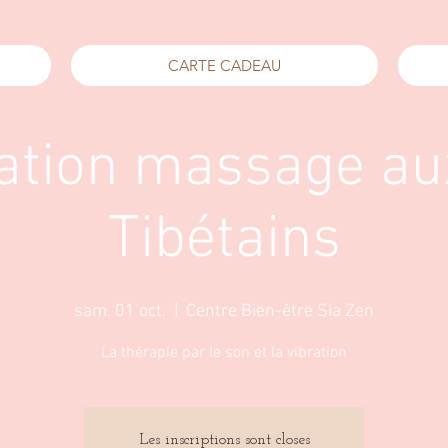
CARTE CADEAU
tion massage au
Tibétains
sam. 01 oct.
  |  
Centre Bien-être Sia Zen
La thérapie par le son et la vibration
Les inscriptions sont closes