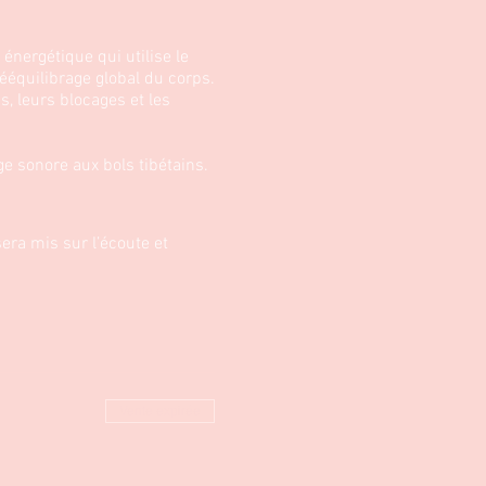
énergétique qui utilise le
rééquilibrage global du corps.
, leurs blocages et les
e sonore aux bols tibétains.
era mis sur l’écoute et
entre praticien et receveur.
l et un maillet
Vente expirée
s pourront à leur tour