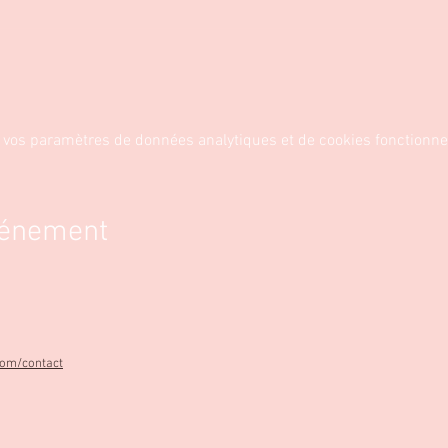
fectuer avant la date de l'évènement.
 vos paramètres de données analytiques et de cookies fonctionne
vénement
com/contact