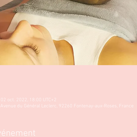
 02 oct. 2022, 18:00 UTC+2
8 Avenue du Général Leclerc, 92260 Fontenay-aux-Roses, France
événement