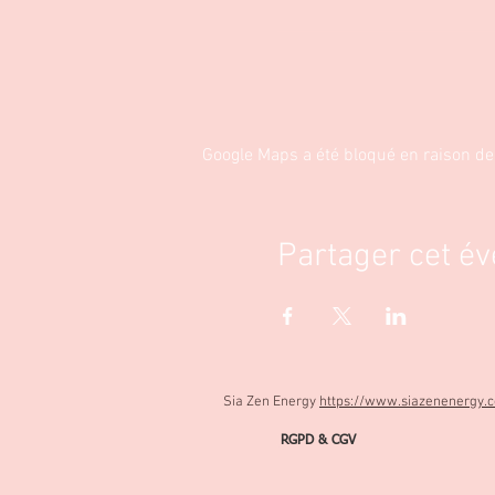
Réservation et paiement à ef
Google Maps a été bloqué en raison de
Partager cet é
Sia Zen Energy
https://www.siazenenergy.
RGPD & CGV