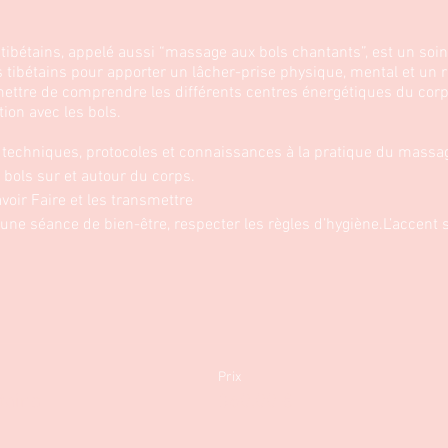
ibétains, appelé aussi “massage aux bols chantants”, est un soin 
s tibétains pour apporter un lâcher-prise physique, mental et un 
ettre de comprendre les différents centres énergétiques du corps
ion avec les bols.
s techniques, protocoles et connaissances à la pratique du massag
s bols sur et autour du corps.
avoir Faire et les transmettre
 une séance de bien-être, respecter les règles d’hygiène.L’accent s
1h en maîtrisant les gestes techniques.
la demande du client dans l’installation d’une relation de qualité 
 rééquilibrage énergétique.
e à tous avec le matériel nécessaire : Tapis de sol + minium un bo
Prix
ue:
tains
360,00 €
avec le protocole est remis à chaque stagiaire.
ole de massage sonore sera pratiquée sur un modèle, et les élève