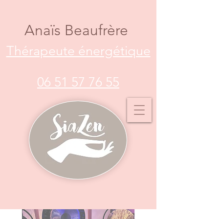
Anaïs Beaufrère
Thérapeute énergétique
06 51 57 76 55