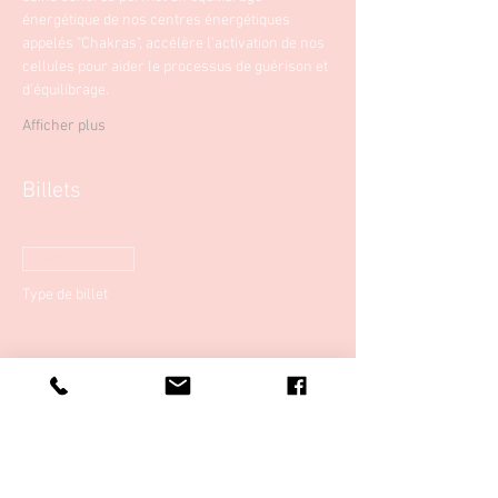
énergétique de nos centres énergétiques 
appelés "Chakras", accélère l'activation de nos 
cellules pour aider le processus de guérison et 
d'équilibrage.
Afficher plus
Billets
Vente expirée
Type de billet
Bain sonore au centre Sia Zen
Plus d'info
Prix
20,00 €