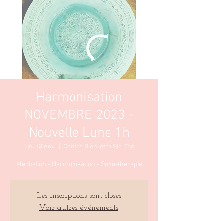
Harmonisation
NOVEMBRE 2023 -
Nouvelle Lune 1h
lun. 13 nov.
  |  
Centre Bien-être Sia Zen
Méditation - Harmonisation - Sono-thérapie
Les inscriptions sont closes
Voir autres événements