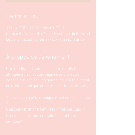
Heure et lieu
13 nov. 2023, 19:30 – 20:30 UTC+1
Centre Bien-être Sia Zen, 28 Avenue du Général
Leclerc, 92260 Fontenay-aux-Roses, France
À propos de l'événement
Une méditation sonore, est une méditation
alongée au sol accompagnée de vibration
sonore émises par les gongs, bol tibétain et bol
de cristal ainsi que de nombreux instruments.
Savez-vous que la musique émet des vibrations
?
Que ces vibrations font réagir nos cellules ?
Que nous sommes constitué de milliards de
cellules ?
Que la vibration communique avec les 80%
d'eau que constitue notre corps?