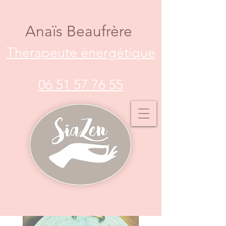
Anaïs Beaufrère
Thérapeute énergétique
06 51 57 76 55