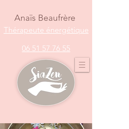
Anaïs Beaufrère
Thérapeute énergétique
06 51 57 76 55