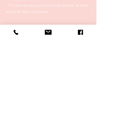
- Si vous ne voyez pas le temps passer et avez 
envie de faire une pause
Afficher plus
Partager cet événement
RGPD & CGV