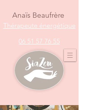
Anaïs Beaufrère
Thérapeute énergétique
06 51 57 76 55