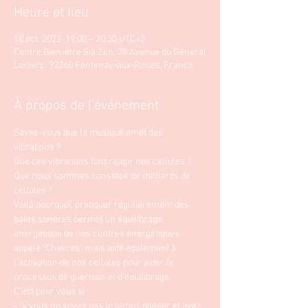
Heure et lieu
18 oct. 2022, 19:00 – 20:30 UTC+2
Centre Bien-être Sia Zen, 28 Avenue du Général
Leclerc, 92260 Fontenay-aux-Roses, France
À propos de l'événement
Savez-vous que la musique émet des 
vibrations ?
Que ces vibrations font réagir nos cellules ? 
Que nous sommes constitué de milliards de 
cellules ? 
Voilà pourquoi, pratiquer régulièrement des 
bains sonores permet un équilibrage 
énergétique de nos centres énergétiques 
appelé "Chakras", mais aide également à 
l'activation de nos cellules pour aider le 
processus de guérison et d'équilibrage. 
C'est pour vous si : 
- Si vous ne voyez pas le temps passer et avez 