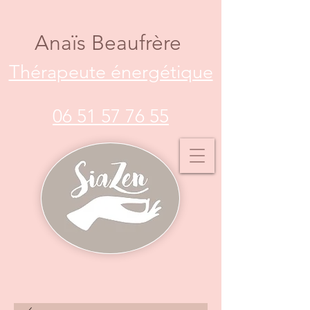
Anaïs Beaufrère
Thérapeute énergétique
06 51 57 76 55