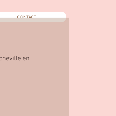
CONTACT
cheville en
x