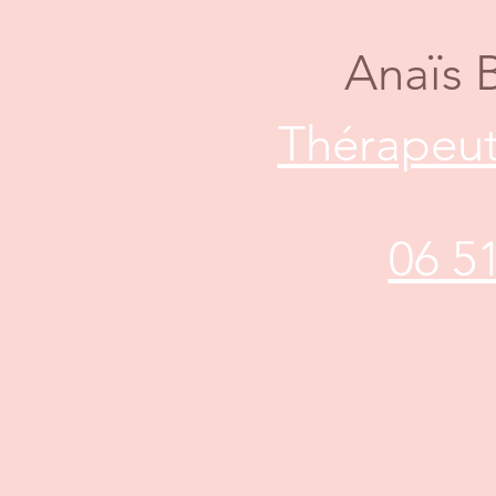
Anaïs 
Thérapeut
06 5