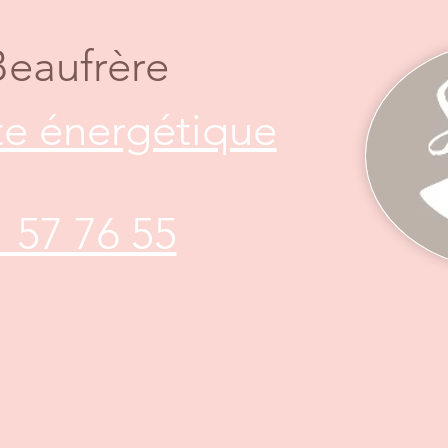
Beaufrère
e énergétique
1 57 76 55