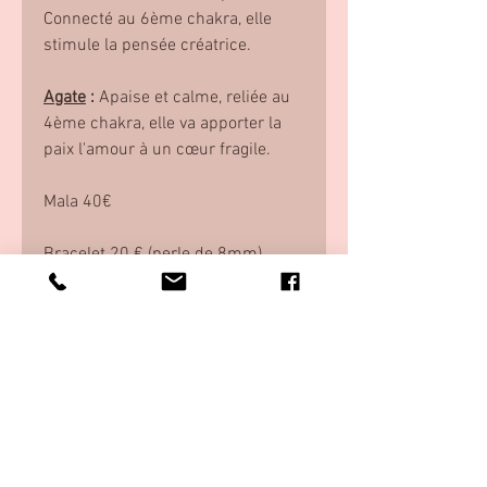
Connecté au 6ème chakra, elle
stimule la pensée créatrice.
Agate
:
Apaise et calme, reliée au
4ème chakra, elle va apporter la
paix l'amour à un cœur fragile.
Mala 40€
Bracelet 20 € (perle de 8mm)
Ensenble 55€
Ce Mala ne vous correspond pas
tout à fait ?
Contactez moi, je vous créer votre
Mala sur mesure, en total