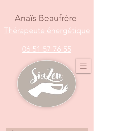
Anaïs Beaufrère
Thérapeute énergétique
06 51 57 76 55