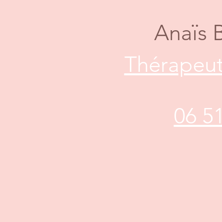
Anaïs 
Thérapeut
06 5