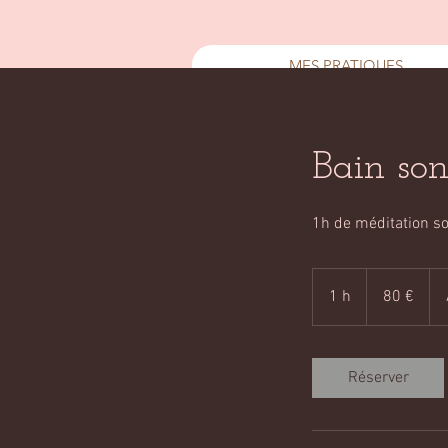
MES PRATIQUES
Bain son
1h de méditation s
80
euros
1 h
1
80 €
Réserver