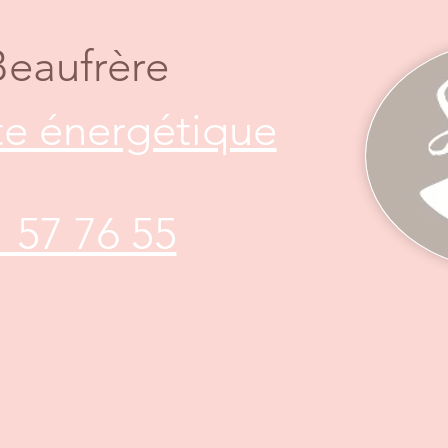
Beaufrère
e énergétique
1 57 76 55