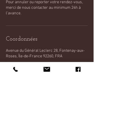
Pour annuler ou reporter votre rendez-vous,
merci de nous contacter au minimum 24h à
l'avance.
Coordonnées
Avenue du Général Leclerc 28, Fontenay-aux-
Roses, Île-de-France 92260, FRA
RGPD & CGV