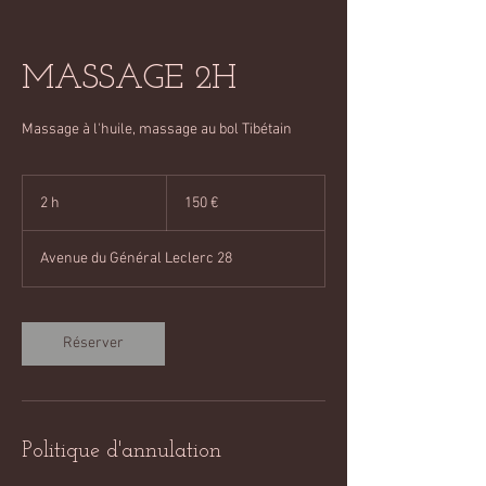
MASSAGE 2H
Massage à l'huile, massage au bol Tibétain
150
euros
2 h
2
150 €
h
Avenue du Général Leclerc 28
Réserver
Politique d'annulation