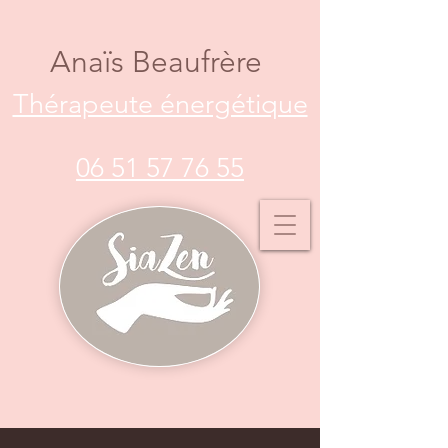
Anaïs Beaufrère
Thérapeute énergétique
06 51 57 76 55