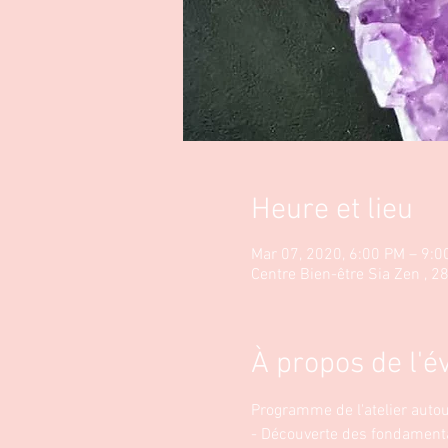
Heure et lieu
Mar 07, 2020, 6:00 PM – 9:0
Centre Bien-être Sia Zen , 
À propos de l'
Programme de l'atelier autour
- Découverte des fondamentau