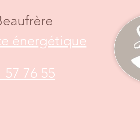
Beaufrère
e énergétique
1 57 76 55