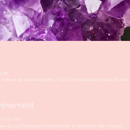
0 PM
28 Avenue du Général Leclerc, 92260 Fontenay-aux-Roses, France
événement
 d'un thé : 
x de la lithothérapie (composition et formation des cristaux)