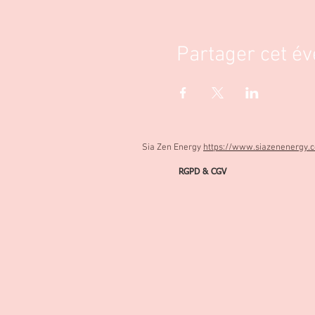
Partager cet é
Sia Zen Energy
https://www.siazenenergy.
RGPD & CGV