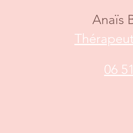
Anaïs 
Thérapeut
06 5