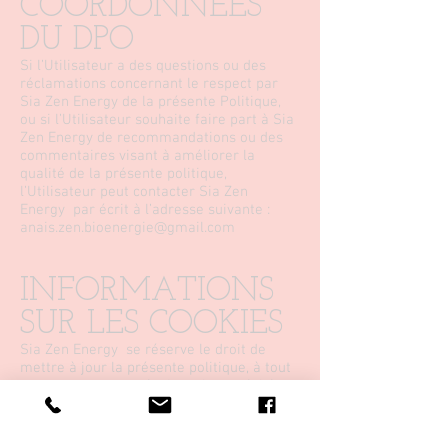
COORDONNÉES
DU DPO
Si l’Utilisateur a des questions ou des
réclamations concernant le respect par
Sia Zen Energy de la présente Politique,
ou si l’Utilisateur souhaite faire part à Sia
Zen Energy de recommandations ou des
commentaires visant à améliorer la
qualité de la présente politique,
l’Utilisateur peut contacter Sia Zen
Energy par écrit à l’adresse suivante :
anais.zen.bioenergie@gmail.com
INFORMATIONS
SUR LES COOKIES
Sia Zen Energy se réserve le droit de
mettre à jour la présente politique, à tout
moment et sans préavis, et le cas échéant,
en fait mention sur les sites concernés,
notamment par la mise à jour du message
de la bannière.