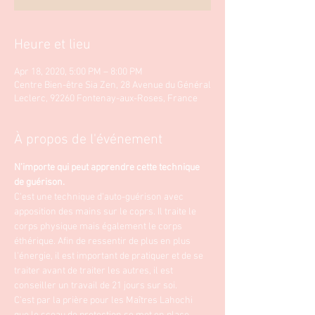
Heure et lieu
Apr 18, 2020, 5:00 PM – 8:00 PM
Centre Bien-être Sia Zen, 28 Avenue du Général
Leclerc, 92260 Fontenay-aux-Roses, France
À propos de l'événement
N’importe qui peut apprendre cette technique 
de guérison.
C'est une technique d'auto-guérison avec 
apposition des mains sur le coprs. Il traite le 
corps physique mais également le corps 
éthérique. Afin de ressentir de plus en plus 
l'énergie, il est important de pratiquer et de se 
traiter avant de traiter les autres, il est 
conseiller un travail de 21 jours sur soi. 
C'est par la prière pour les Maîtres Lahochi 