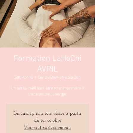
Formation LaHoChi
AVRIL
Sat, Apr 18
  |  
Centre Bien-être Sia Zen
Un après-midi bien-être pour apprendre à
transmettre l'énergie.
Les inscriptions sont closes à partir
du 1er octobre
Voir autres événements