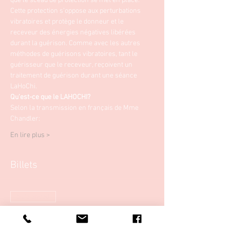
que le sceau de protection se met en place.
Cette protection s’oppose aux perturbations 
vibratoires et protège le donneur et le 
receveur des énergies négatives libérées 
durant la guérison. Comme avec les autres 
méthodes de guérisons vibratoires, tant le 
guérisseur que le receveur, reçoivent un 
traitement de guérison durant une séance 
LaHoChi.
Qu'est-ce que le LAHOCHI?
Selon la transmission en français de Mme 
Chandler:
En lire plus >
Billets
Sale ended
Ticket type
Formation LaHoChi