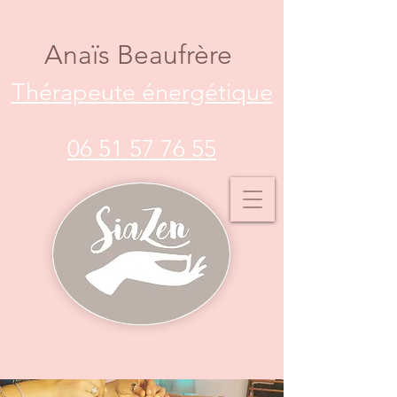
Anaïs Beaufrère
Thérapeute énergétique
06 51 57 76 55