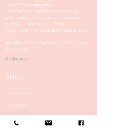
Objectifs et compétences :
Transmettre au stagiaire, les techniques, 
protocoles et connaissances à la pratique du 
massage sonore aux bols tibétains.
Savoir identifier et placer les bols sur et autour 
du corps.
Identifier le Savoir Être du savoir Faire et les 
transmettre
En lire plus >
Billets
Sale ended
Ticket type
Formation aux bol Tibétains
More info