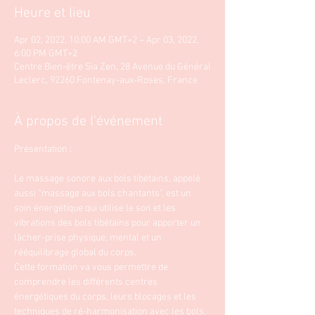
Heure et lieu
Apr 02, 2022, 10:00 AM GMT+2 – Apr 03, 2022,
6:00 PM GMT+2
Centre Bien-être Sia Zen, 28 Avenue du Général
Leclerc, 92260 Fontenay-aux-Roses, France
À propos de l'événement
Le massage sonore aux bols tibétains, appelé 
aussi “massage aux bols chantants”, est un 
soin énergétique qui utilise le son et les 
vibrations des bols tibétains pour apporter un 
lâcher-prise physique, mental et un 
rééquilibrage global du corps.

Cette formation va vous permettre de 
comprendre les différents centres 
énergétiques du corps, leurs blocages et les 
techniques de ré-harmonisation avec les bols. 