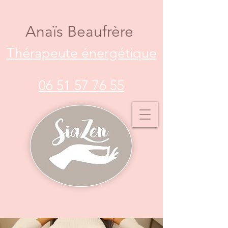
Anaïs Beaufrère
Thérapeute énergétique
06 51 57 76 55