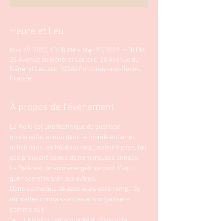
Heure et lieu
Mar 19, 2022, 10:00 AM – Mar 20, 2022, 6:00 PM
28 Avenue du Général Leclerc, 28 Avenue du
Général Leclerc, 92260 Fontenay-aux-Roses,
France
À propos de l'événement
Le Reiki est une technique de guérison 
universelle, connu dans le monde entier et 
utilisé dans les hôpitaux de plussieurs pays, fait 
ses preuvent depuis de nombreuses années. 
Le Reiki est un soin énergétique pour l'auto 
guérison et le soin aux autres. 
Dans ce module de deux jours sera rempli de 
nouvelles connaissances et s'organisera 
comme suit :
L’histoire remarquable du Reiki et la 