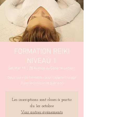
FORMATION REIKI
NIVEAU 1
Sat, Mar 19
  |  
28 Avenue du Général Leclerc
Deux jours de formation pour l'apprentissage
d'une technique de guérison
Les inscriptions sont closes à partir
du 1er octobre
Voir autres événements