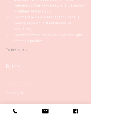
manière dont le Reiki a sauvé la vie de son 
fondateur, Mikao Usui ;
Comment le Reiki s’est répandu dans le 
monde, et pourquoi il est devenu si 
populaire ;
Des méthodes simples pour vous remplir 
d’énergie positive ;
En lire plus >
Billets
Sale ended
Ticket type
Formation Reiki Niveau 1
More info
Price