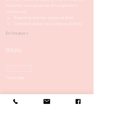
nouvelles connaissances et s'organisera 
comme suit :
Rapelle du premier niveau de Reiki
Comment utiliser les symboles du Reiki
En lire plus >
Billets
Sale ended
Ticket type
Formation Reiki Niveau 2
More info
Price
€369.00