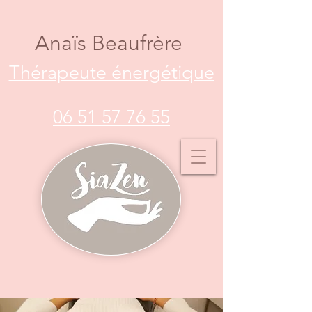
Anaïs Beaufrère
Thérapeute énergétique
06 51 57 76 55