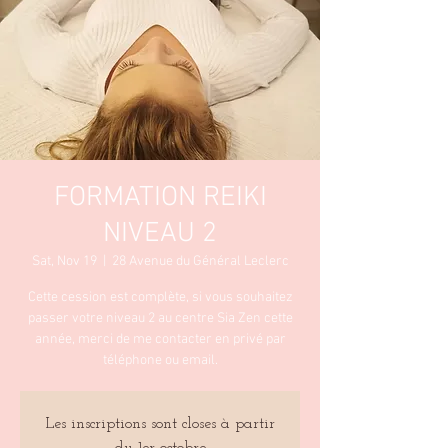
FORMATION REIKI
NIVEAU 2
Sat, Nov 19
  |  
28 Avenue du Général Leclerc
Cette cession est complète, si vous souhaitez
passer votre niveau 2 au centre Sia Zen cette
année, merci de me contacter en privé par
téléphone ou email.
Les inscriptions sont closes à partir