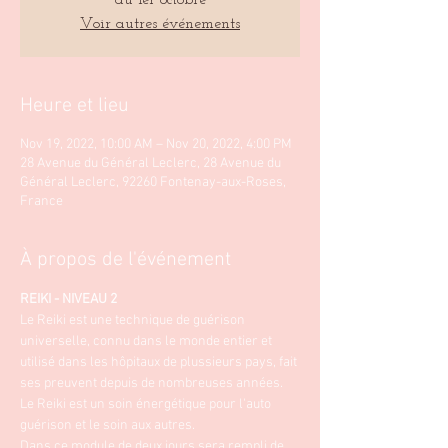
du 1er octobre
Voir autres événements
Heure et lieu
Nov 19, 2022, 10:00 AM – Nov 20, 2022, 4:00 PM
28 Avenue du Général Leclerc, 28 Avenue du
Général Leclerc, 92260 Fontenay-aux-Roses,
France
À propos de l'événement
REIKI - NIVEAU 2
Le Reiki est une technique de guérison 
universelle, connu dans le monde entier et 
utilisé dans les hôpitaux de plussieurs pays, fait 
ses preuvent depuis de nombreuses années. 
Le Reiki est un soin énergétique pour l'auto 
guérison et le soin aux autres. 
Dans ce module de deux jours sera rempli de 