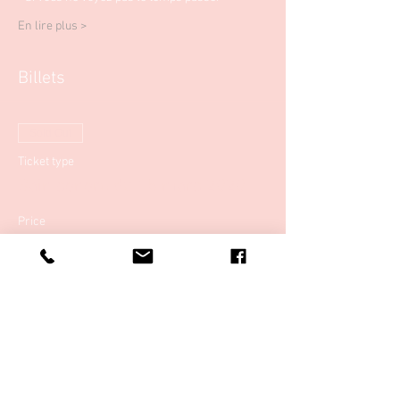
En lire plus >
Billets
Sold Out
Ticket type
Bain sonore du 15 mars 2020
Price
€15.00
This event is sold out