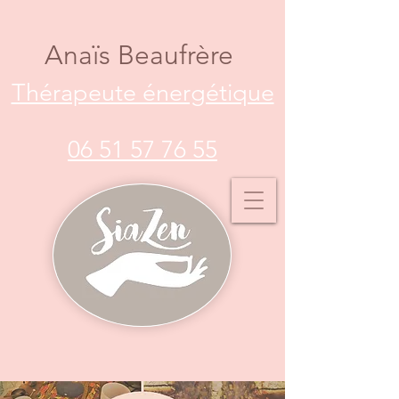
Anaïs Beaufrère
Thérapeute énergétique
06 51 57 76 55