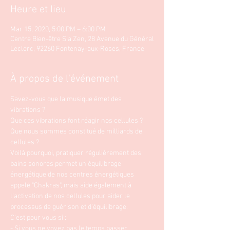
Heure et lieu
Mar 15, 2020, 5:00 PM – 6:00 PM
Centre Bien-être Sia Zen, 28 Avenue du Général
Leclerc, 92260 Fontenay-aux-Roses, France
À propos de l'événement
Savez-vous que la musique émet des 
vibrations ?
Que ces vibrations font réagir nos cellules ? 
Que nous sommes constitué de milliards de 
cellules ? 
Voilà pourquoi, pratiquer régulièrement des 
bains sonores permet un équilibrage 
énergétique de nos centres énergétiques 
appelé "Chakras", mais aide également à 
l'activation de nos cellules pour aider le 
processus de guérison et d'équilibrage. 
C'est pour vous si : 
- Si vous ne voyez pas le temps passer