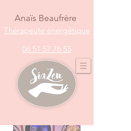
Anaïs Beaufrère
Thérapeute énergétique
06 51 57 76 55