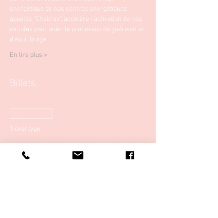
énergétique de nos centres énergétiques 
appelés "Chakras", accélère l'activation de nos 
cellules pour aider le processus de guérison et 
d'équilibrage. 
En lire plus >
Billets
Sale ended
Ticket type
Bain sonore au centre Sia Zen
Price
€15.00