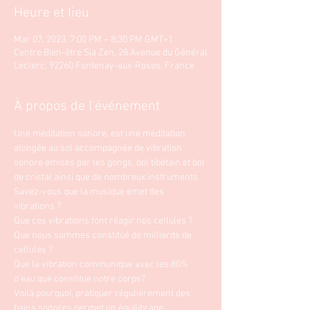
Heure et lieu
Mar 07, 2023, 7:00 PM – 8:30 PM GMT+1
Centre Bien-être Sia Zen, 28 Avenue du Général
Leclerc, 92260 Fontenay-aux-Roses, France
À propos de l'événement
Une méditation sonore, est une méditation 
alongée au sol accompagnée de vibration 
sonore émises par les gongs, bol tibétain et bol 
de cristal ainsi que de nombreux instruments. 
Savez-vous que la musique émet des 
vibrations ?
Que ces vibrations font réagir nos cellules ? 
Que nous sommes constitué de milliards de 
cellules ? 
Que la vibration communique avec les 80% 
d'eau que constitue notre corps?
Voilà pourquoi, pratiquer régulièrement des 
bains sonores permet un équilibrage 