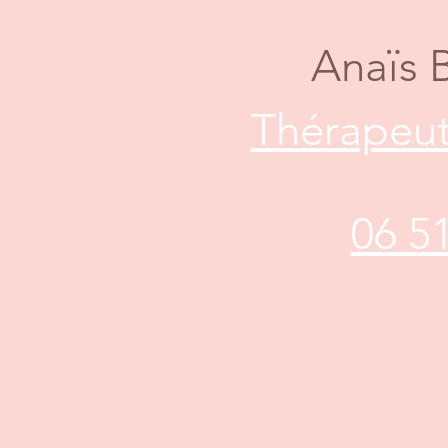
Anaïs 
Thérapeut
06 5