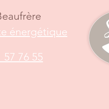
Beaufrère
e énergétique
1 57 76 55