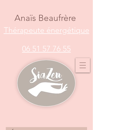
Anaïs Beaufrère
Thérapeute énergétique
06 51 57 76 55