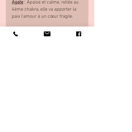
Agate
: Apaise et calme, reliée au
4ème chakra, elle va apporter la
paix l'amour à un cœur fragile.
Ce Mala ne vous correspond pas
tout à fait ?
Contactez moi, je vous créer votre
Mala sur mesure, en total
harmonie avec vous-même, selon
vos pierres de naissance et vos
couleurs préférées.
Longueur 40 cm - poitrine - 4 ème
chakra
Perles de 6 mm