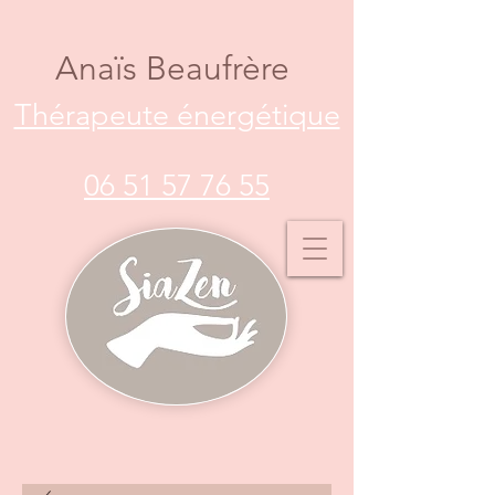
Anaïs Beaufrère
Thérapeute énergétique
06 51 57 76 55