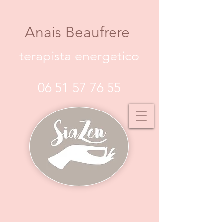
Anais Beaufrere
terapista energetico
06 51 57 76 55