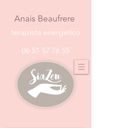
Anais Beaufrere
terapista energetico
06 51 57 76 55