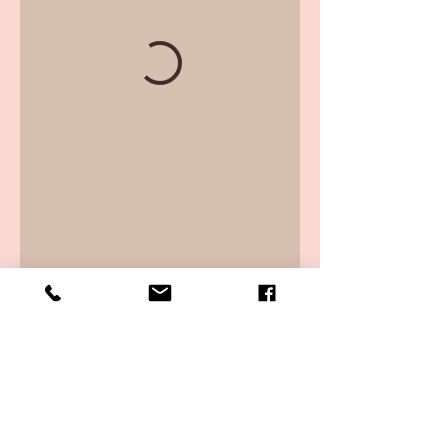
GDPR e T&amp;amp;C