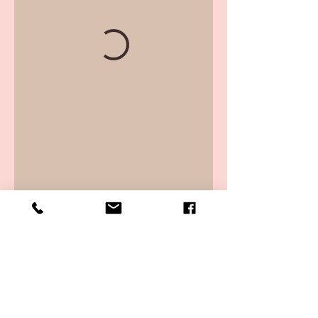
GDPR e T&amp;amp;C