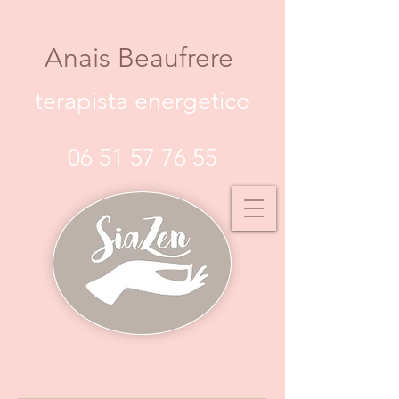
Anais Beaufrere
terapista energetico
06 51 57 76 55