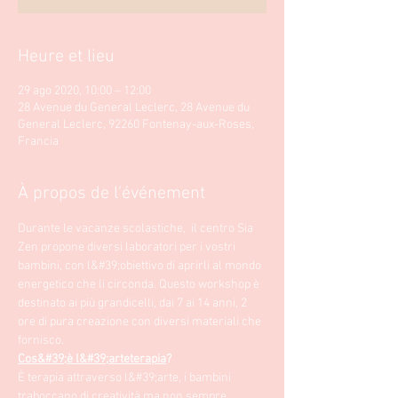
Heure et lieu
29 ago 2020, 10:00 – 12:00
28 Avenue du General Leclerc, 28 Avenue du
General Leclerc, 92260 Fontenay-aux-Roses,
Francia
À propos de l'événement
Durante le vacanze scolastiche,  il centro Sia 
Zen propone diversi laboratori per i vostri 
bambini, con l&#39;obiettivo di aprirli al mondo 
energetico che li circonda. Questo workshop è 
destinato ai più grandicelli, dai 7 ai 14 anni, 2 
ore di pura creazione con diversi materiali che 
fornisco.
Cos&#39;è l&#39;arteterapia
? 
È terapia attraverso l&#39;arte, i bambini 
traboccano di creatività ma non sempre 