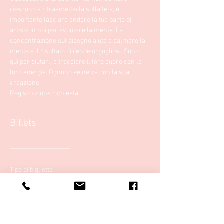
riescono a ritrasmetterla sulla tela, è 
importante lasciare andare la tua parte di 
artista in noi per svuotare la mente. La 
concentrazione sul disegno aiuta a calmare la 
mente e il risultato ci rende orgogliosi. Sono 
qui per aiutarli a tracciare il loro cuore con le 
loro energie. Ognuno se ne va con la sua 
creazione.
Registrazione richiesta.
Billets
Vendita terminata
Tipo di biglietto
Arteterapia per bambini
Prezzo
33,00 €