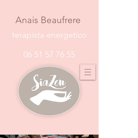
Anais Beaufrere
terapista energetico
06 51 57 76 55