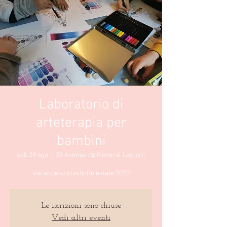
Laboratorio di
arteterapia per
bambini
sab 29 ago
  |  
28 Avenue du General Leclerc
Vacanze scolastiche estate 2020
Le iscrizioni sono chiuse
Vedi altri eventi