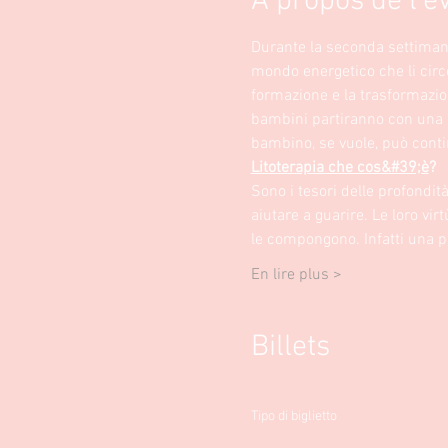
À propos de l'
Durante la seconda settimana d
mondo energetico che li circo
formazione e la trasformazione
bambini partiranno con una pi
bambino, se vuole, può conti
Litoterapia che cos&#39;è
? 
Sono i tesori delle profondità 
aiutare a guarire. Le loro vi
le compongono. Infatti una p
En lire plus >
Billets
Tipo di biglietto
LITO-TERAPIA