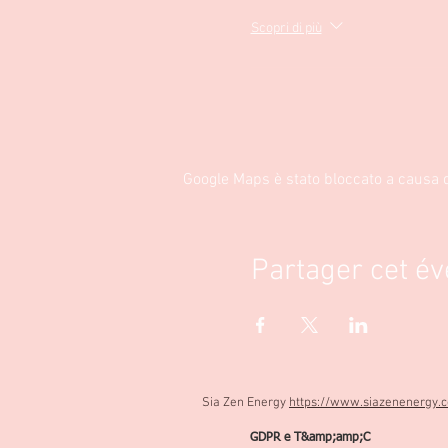
Scopri di più
Google Maps è stato bloccato a causa de
Partager cet é
Sia Zen Energy
https://www.siazenenergy.
GDPR e T&amp;amp;C