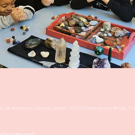
c, 28 Avenue du General Leclerc, 92260 Fontenay-aux-Roses, Fr