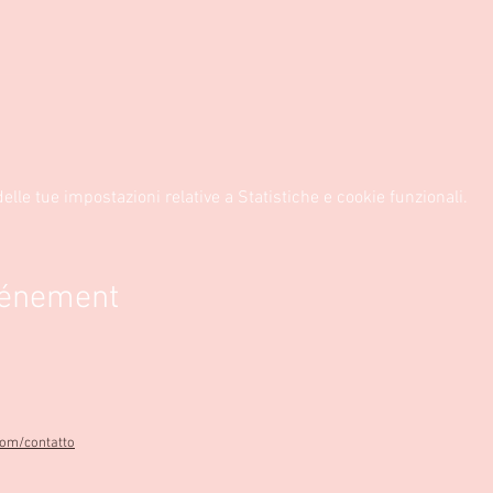
lle tue impostazioni relative a Statistiche e cookie funzionali.
vénement
com/contatto