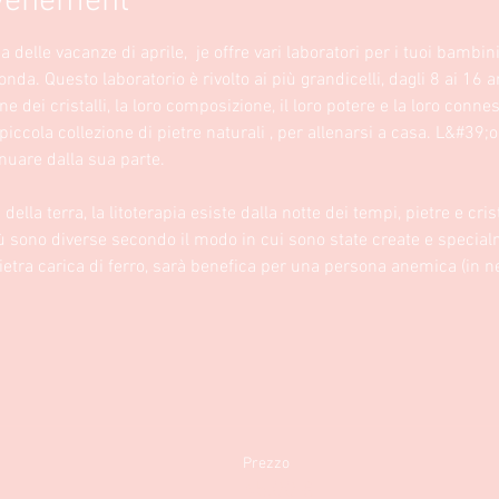
événement
elle vacanze di aprile,  je offre vari laboratori per i tuoi bambini, 
nda. Questo laboratorio è rivolto ai più grandicelli, dagli 8 ai 16 
 dei cristalli, la loro composizione, il loro potere e la loro conne
ccola collezione di pietre naturali , per allenarsi a casa. L&#39;ob
nuare dalla sua parte. 
della terra, la litoterapia esiste dalla notte dei tempi, pietre e cris
rtù sono diverse secondo il modo in cui sono state create e specia
ietra carica di ferro, sarà benefica per una persona anemica (in
Prezzo
45,00 €