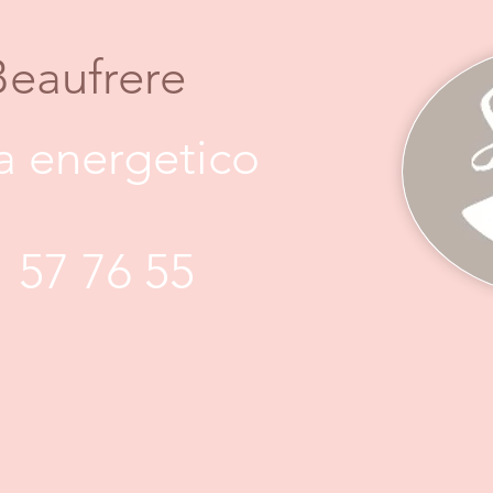
Beaufrere
ta energetico
1 57 76 55