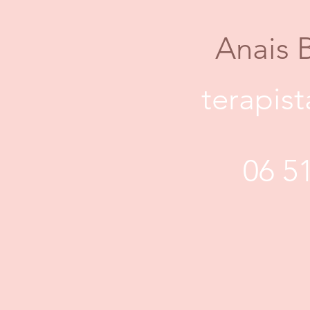
Anais 
terapis
06 5