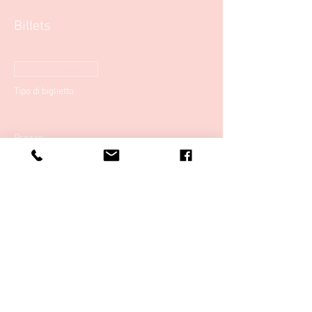
Billets
Vendita terminata
Tipo di biglietto
Laboratorio di litoterapia
Prezzo
57,00 €
Partager cet événement