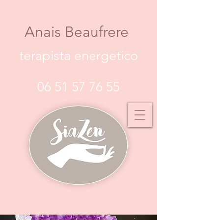
Anais Beaufrere
terapista energetico
06 51 57 76 55