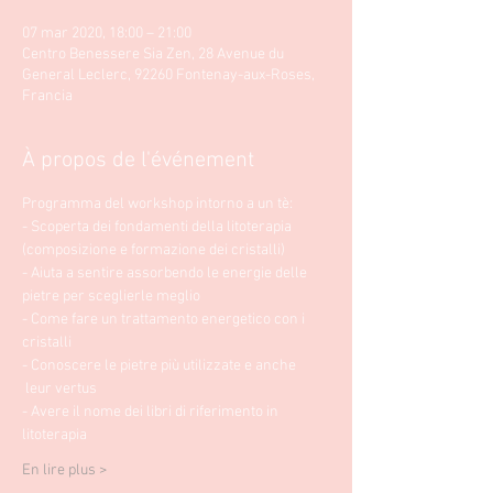
07 mar 2020, 18:00 – 21:00
Centro Benessere Sia Zen, 28 Avenue du
General Leclerc, 92260 Fontenay-aux-Roses,
Francia
À propos de l'événement
Programma del workshop intorno a un tè:  
- Scoperta dei fondamenti della litoterapia 
(composizione e formazione dei cristalli)
- Aiuta a sentire assorbendo le energie delle 
pietre per sceglierle meglio 
- Come fare un trattamento energetico con i 
cristalli
- Conoscere le pietre più utilizzate e anche 
 leur vertus 
- Avere il nome dei libri di riferimento in 
litoterapia 
En lire plus >