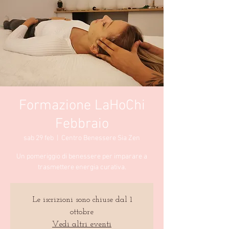
Formazione LaHoChi
Febbraio
sab 29 feb
  |  
Centro Benessere Sia Zen
Un pomeriggio di benessere per imparare a
trasmettere energia curativa.
Le iscrizioni sono chiuse dal 1
ottobre
Vedi altri eventi