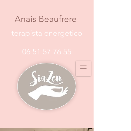
Anais Beaufrere
terapista energetico
06 51 57 76 55