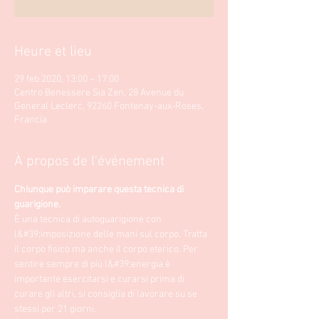
Heure et lieu
29 feb 2020, 13:00 – 17:00
Centro Benessere Sia Zen, 28 Avenue du
General Leclerc, 92260 Fontenay-aux-Roses,
Francia
À propos de l'événement
Chiunque può imparare questa tecnica di 
guarigione.
È una tecnica di autoguarigione con 
l&#39;imposizione delle mani sul corpo. Tratta 
il corpo fisico ma anche il corpo eterico. Per 
sentire sempre di più l&#39;energia è 
importante esercitarsi e curarsi prima di 
curare gli altri, si consiglia di lavorare su se 
stessi per 21 giorni. 