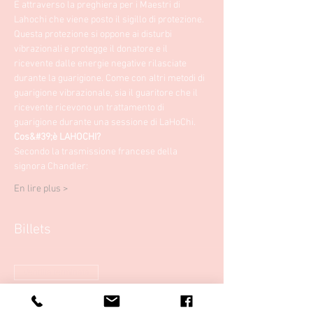
È attraverso la preghiera per i Maestri di 
Lahochi che viene posto il sigillo di protezione.
Questa protezione si oppone ai disturbi 
vibrazionali e protegge il donatore e il 
ricevente dalle energie negative rilasciate 
durante la guarigione. Come con altri metodi di 
guarigione vibrazionale, sia il guaritore che il 
ricevente ricevono un trattamento di 
guarigione durante una sessione di LaHoChi.
Cos&#39;è LAHOCHI?
Secondo la trasmissione francese della 
signora Chandler:
En lire plus >
Billets
Vendita terminata
Tipo di biglietto