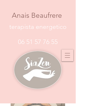
Anais Beaufrere
terapista energetico
06 51 57 76 55