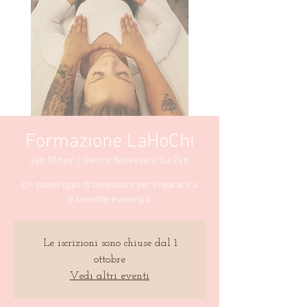
Formazione LaHoChi
sab 18 nov
  |  
Centro Benessere Sia Zen
Un pomeriggio di benessere per imparare a
trasmettere energia.
Le iscrizioni sono chiuse dal 1
ottobre
Vedi altri eventi