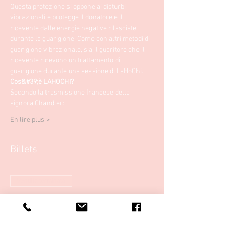
Questa protezione si oppone ai disturbi 
vibrazionali e protegge il donatore e il 
ricevente dalle energie negative rilasciate 
durante la guarigione. Come con altri metodi di 
guarigione vibrazionale, sia il guaritore che il 
ricevente ricevono un trattamento di 
guarigione durante una sessione di LaHoChi.
Cos&#39;è LAHOCHI?
Secondo la trasmissione francese della 
signora Chandler:
En lire plus >
Billets
Vendita terminata
Tipo di biglietto
Formazione LaHoChi