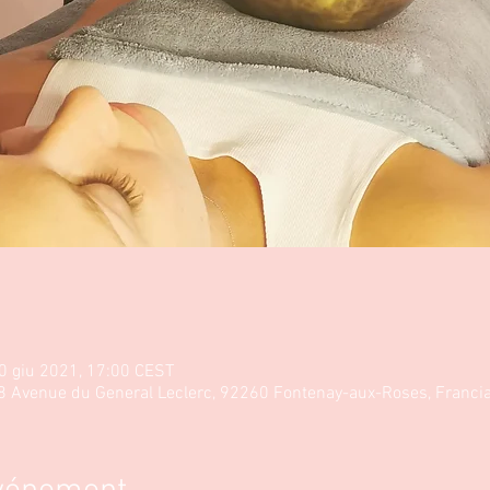
0 giu 2021, 17:00 CEST
8 Avenue du General Leclerc, 92260 Fontenay-aux-Roses, Franci