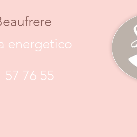
Beaufrere
ta energetico
1 57 76 55