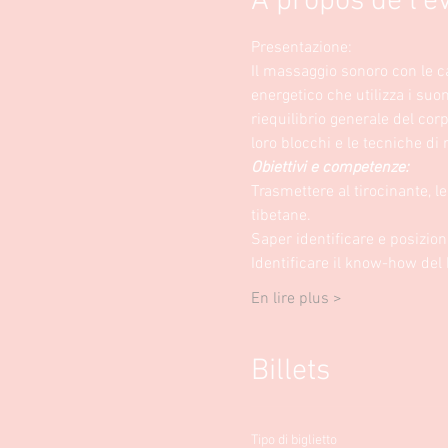
À propos de l'
Presentazione:
Il massaggio sonoro con le 
energetico che utilizza i suo
riequilibrio generale del cor
loro blocchi e le tecniche di 
Obiettivi e competenze:
Trasmettere al tirocinante, l
tibetane.
Saper identificare e posiziona
Identificare il know-how de
En lire plus >
Billets
Tipo di biglietto