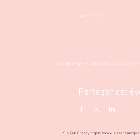
Allenamento con la ciot
Scopri di più
Google Maps è stato bloccato a causa de
Partager cet é
Sia Zen Energy
https://www.siazenenergy.