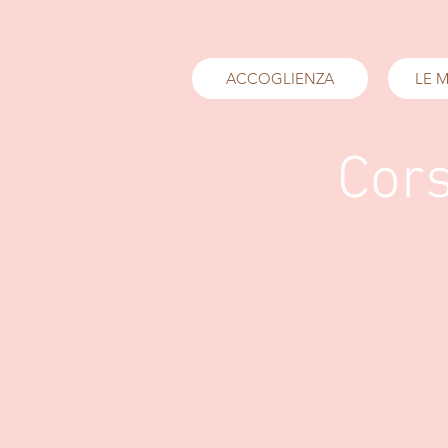
ACCOGLIENZA
LE M
Cors