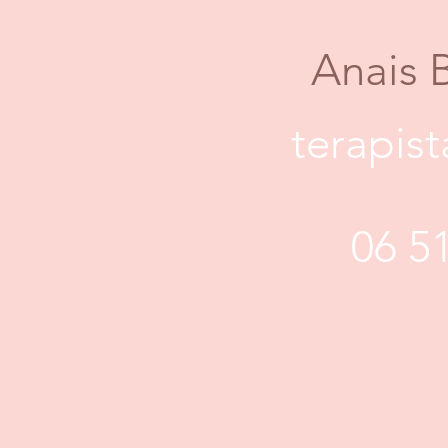
Anais 
terapis
06 5