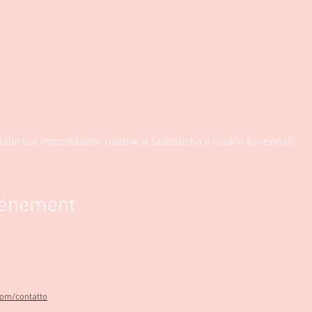
ola tibetana
360,00 €
lle tue impostazioni relative a Statistiche e cookie funzionali.
vénement
com/contatto