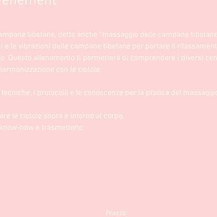
événement
campane tibetane, detto anche “massaggio delle campane tibetane”
ni e le vibrazioni delle campane tibetane per portare il rilassament
po. Questo allenamento ti permetterà di comprendere i diversi centr
riarmonizzazione con le ciotole. 
e tecniche, i protocolli e le conoscenze per la pratica del massaggi
re le ciotole sopra e intorno al corpo.
l know-how e trasmetterlo
Prezzo