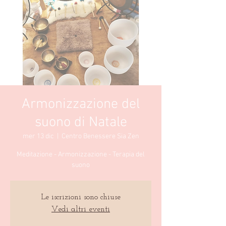
Armonizzazione del
suono di Natale
mer 13 dic
  |  
Centro Benessere Sia Zen
Meditazione - Armonizzazione - Terapia del
suono
Le iscrizioni sono chiuse
Vedi altri eventi