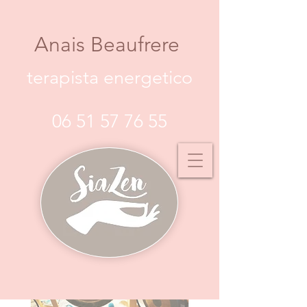
Anais Beaufrere
terapista energetico
06 51 57 76 55