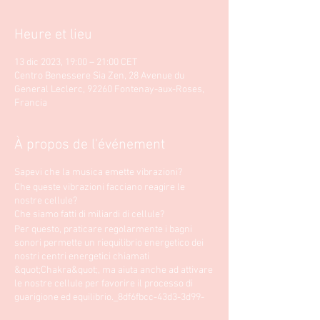
Heure et lieu
13 dic 2023, 19:00 – 21:00 CET
Centro Benessere Sia Zen, 28 Avenue du
General Leclerc, 92260 Fontenay-aux-Roses,
Francia
À propos de l'événement
Sapevi che la musica emette vibrazioni?
Che queste vibrazioni facciano reagire le
nostre cellule?
Che siamo fatti di miliardi di cellule?
Per questo, praticare regolarmente i bagni
sonori permette un riequilibrio energetico dei
nostri centri energetici chiamati
&quot;Chakra&quot;, ma aiuta anche ad attivare
le nostre cellule per favorire il processo di
guarigione ed equilibrio._8df6fbcc-43d3-3d99-
a511- 2eb009ed8a2d_