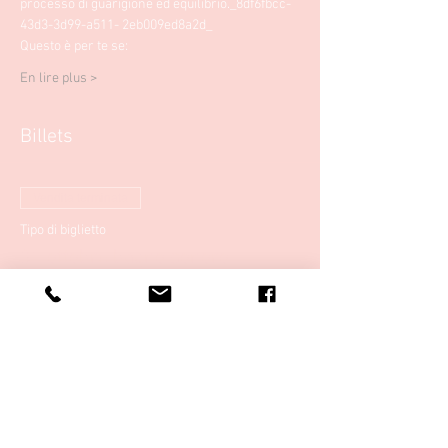
processo di guarigione ed equilibrio._8df6fbcc-
43d3-3d99-a511- 2eb009ed8a2d_
Questo è per te se: 
En lire plus >
Billets
Vendita terminata
Tipo di biglietto
31 ottobre bagno sonoro
Prezzo
20,00 €