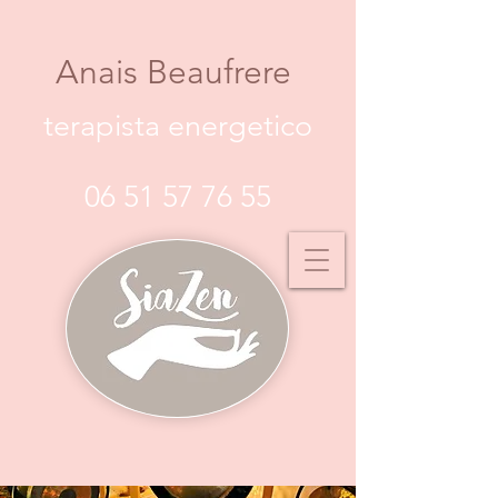
Anais Beaufrere
terapista energetico
06 51 57 76 55