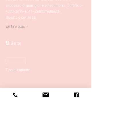
processo di guarigione ed equilibrio._8df6fbcc-
43d3-3d99-a511- 2eb009ed8a2d_
Questo è per te se: 
En lire plus >
Billets
Sold out
Tipo di biglietto
29 agosto 2020 bagno sonoro
Prezzo
20,00 €
Questo evento è sold out