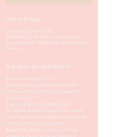
Heure et lieu
29 ago 2020, 21:00 – 23:00
Centro Benessere Sia Zen, 28 Avenue du
General Leclerc, 92260 Fontenay-aux-Roses,
Francia
À propos de l'événement
Eccezionale bagno di 2 ore!
Sapevi che la musica emette vibrazioni?
Che queste vibrazioni facciano reagire le 
nostre cellule? 
Che siamo fatti di miliardi di cellule? 
Per questo, praticare regolarmente i bagni 
sonori permette un riequilibrio energetico dei 
nostri centri energetici chiamati 
&quot;Chakra&quot;, ma aiuta anche ad 
attivare le nostre cellule per favorire il 