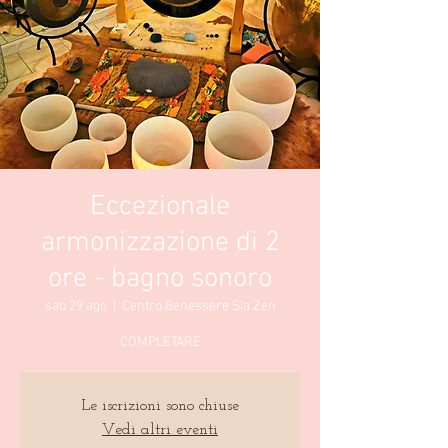
Eccezionale
armonizzazione di 2
ore - bagno sonoro
sab 29 ago
  |  
Centro Benessere Sia Zen
COMPLETARE
Le iscrizioni sono chiuse
Vedi altri eventi