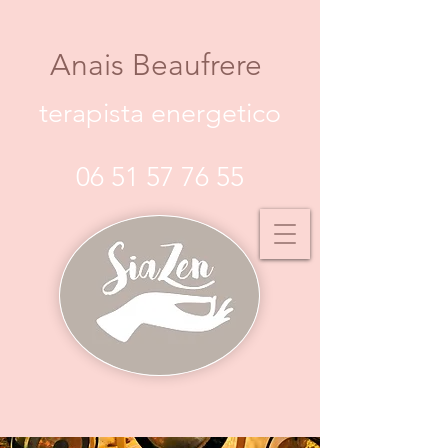
Anais Beaufrere
terapista energetico
06 51 57 76 55