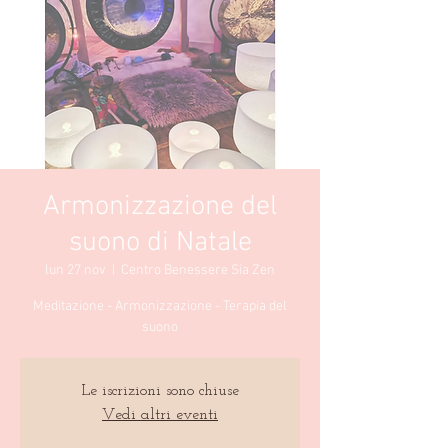
Armonizzazione del
suono di Natale
lun 27 nov
  |  
Centro Benessere Sia Zen
Meditazione - Armonizzazione - Terapia del
suono
Le iscrizioni sono chiuse
Vedi altri eventi