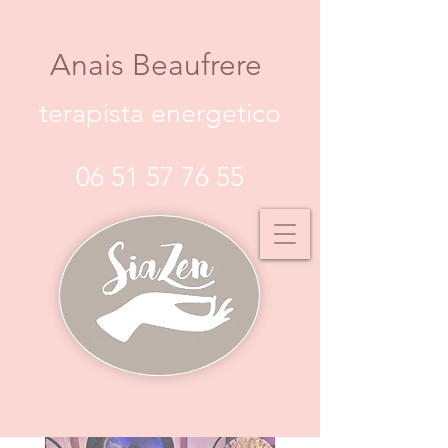
Anais Beaufrere
terapista energetico
06 51 57 76 55