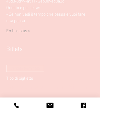
43d3-3d99-a511- 2eb009ed8a2d_
Questo è per te se: 
- Se non vedi il tempo che passa e vuoi fare 
una pausa
En lire plus >
Billets
Vendita terminata
Tipo di biglietto
Bagno sonoro al centro Sia Zen
Scopri di più
Prezzo
20,00 €