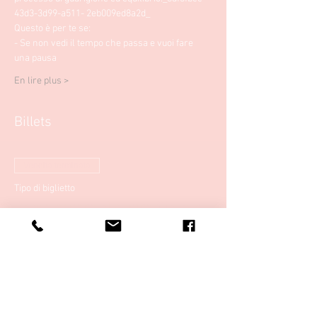
43d3-3d99-a511- 2eb009ed8a2d_
Questo è per te se: 
- Se non vedi il tempo che passa e vuoi fare 
una pausa
En lire plus >
Billets
Vendita terminata
Tipo di biglietto
Bagno sonoro al centro Sia Zen
Prezzo
20,00 €