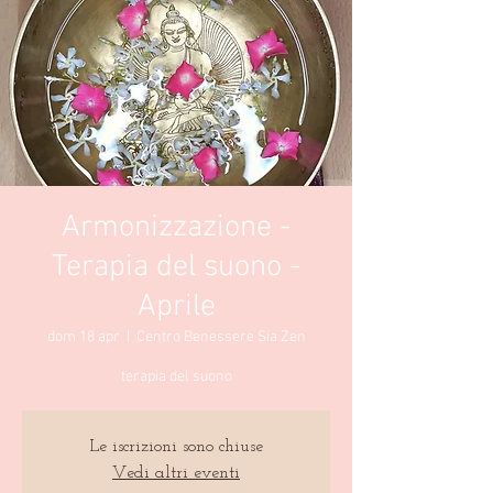
Armonizzazione -
Terapia del suono -
Aprile
dom 18 apr
  |  
Centro Benessere Sia Zen
terapia del suono
Le iscrizioni sono chiuse
Vedi altri eventi