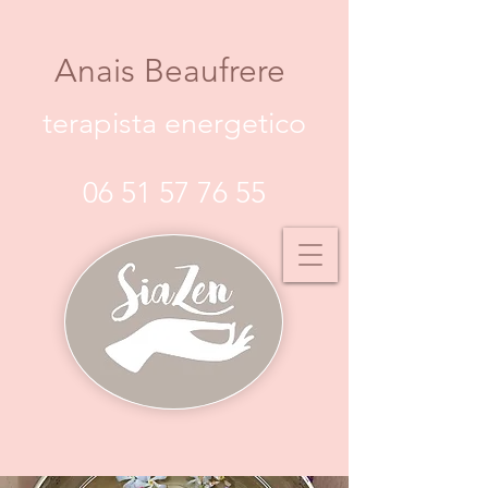
Anais Beaufrere
terapista energetico
06 51 57 76 55