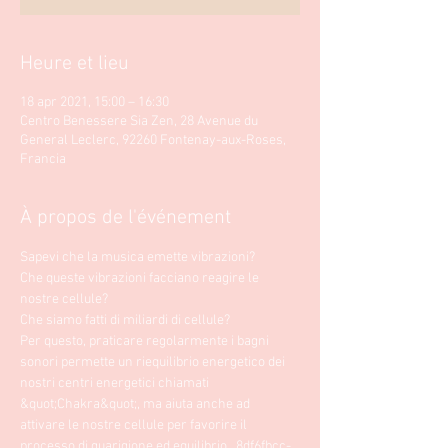
Heure et lieu
18 apr 2021, 15:00 – 16:30
Centro Benessere Sia Zen, 28 Avenue du
General Leclerc, 92260 Fontenay-aux-Roses,
Francia
À propos de l'événement
Sapevi che la musica emette vibrazioni?
Che queste vibrazioni facciano reagire le 
nostre cellule? 
Che siamo fatti di miliardi di cellule? 
Per questo, praticare regolarmente i bagni 
sonori permette un riequilibrio energetico dei 
nostri centri energetici chiamati 
&quot;Chakra&quot;, ma aiuta anche ad 
attivare le nostre cellule per favorire il 
processo di guarigione ed equilibrio._8df6fbcc-