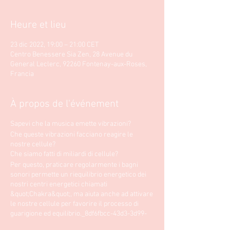
Heure et lieu
23 dic 2022, 19:00 – 21:00 CET
Centro Benessere Sia Zen, 28 Avenue du
General Leclerc, 92260 Fontenay-aux-Roses,
Francia
À propos de l'événement
Sapevi che la musica emette vibrazioni?
Che queste vibrazioni facciano reagire le
nostre cellule?
Che siamo fatti di miliardi di cellule?
Per questo, praticare regolarmente i bagni
sonori permette un riequilibrio energetico dei
nostri centri energetici chiamati
&quot;Chakra&quot;, ma aiuta anche ad attivare
le nostre cellule per favorire il processo di
guarigione ed equilibrio._8df6fbcc-43d3-3d99-
a511- 2eb009ed8a2d_