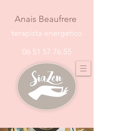
Anais Beaufrere
terapista energetico
06 51 57 76 55