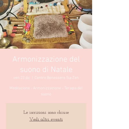
Armonizzazione del
suono di Natale
ven 23 dic
  |  
Centro Benessere Sia Zen
Meditazione - Armonizzazione - Terapia del
suono
Le iscrizioni sono chiuse
Vedi altri eventi