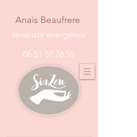
Anais Beaufrere
terapista energetico
06 51 57 76 55