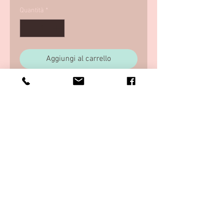
Quantità
*
Aggiungi al carrello
GDPR e T&amp;amp;C