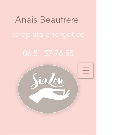
Anais Beaufrere
terapista energetico
06 51 57 76 55