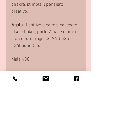
chakra, stimola il pensiero
creativo.
Agata
:
Lenitivo e calmo, collegato
al 4° chakra, porterà pace e amore
a un cuore fragile.3194-bb3b-
136bad5cf58d_
Mala 40€
Bracciale 20 € (perla da 8mm)
Insieme 55€
Questo Mala non ti soddisfa?
Contattami, creerò per te la tua
Mala personalizzata, in totale