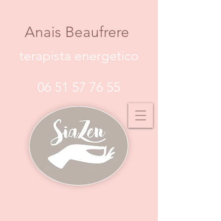
Anais Beaufrere
terapista energetico
06 51 57 76 55