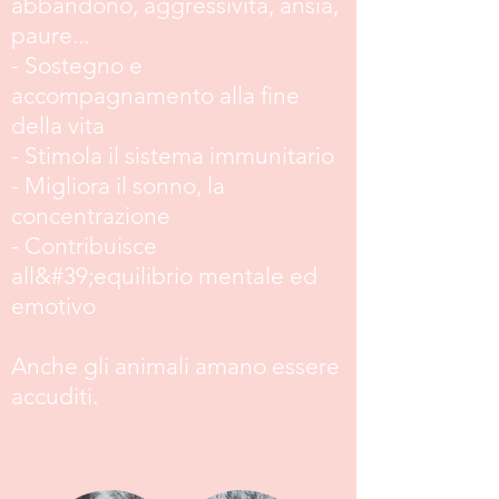
abbandono, aggressività, ansia,
paure...
- Sostegno e
accompagnamento alla fine
della vita
- Stimola il sistema immunitario
- Migliora il sonno, la
concentrazione
- Contribuisce
all&#39;equilibrio mentale ed
emotivo
Anche gli animali amano essere
accuditi.