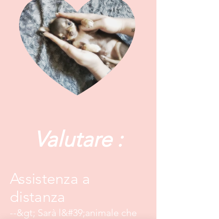
Valutare :
Assistenza a
distanza
--&gt; Sarà l&#39;animale che