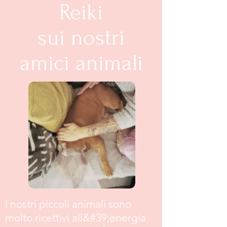
Reiki
sui nostri
amici animali
I nostri piccoli animali sono
molto ricettivi all&#39;energia