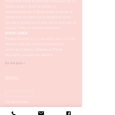
importante soltar tu parte de artista que hay en 
nosotros para vaciar tu mente. La 
concentración en el dibujo ayuda a calmar la 
mente y el resultado nos enorgullece. Estoy 
aquí para ayudarlos a trazar su corazón con su 
energía. Todos se van con su pintura. 
BUENO SABER :
Puedes inscribir a 1 o más niños, para 1 o más 
talleres, hay una oferta promocional si 
reservas 2 talleres obtienes un 5% de 
descuento, si reservas  ateliers…
En lire plus >
Billets
Venta finalizada
Tipo de entrada
Arteterapia para niños.