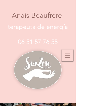
Anais Beaufrere
terapeuta de energía
06 51 57 76 55