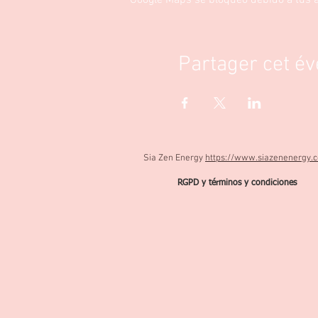
Google Maps se bloqueó debido a tus aj
Partager cet é
Sia Zen Energy
https://www.siazenenergy.
RGPD y términos y condiciones