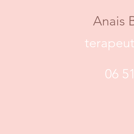
Anais 
terapeut
06 5