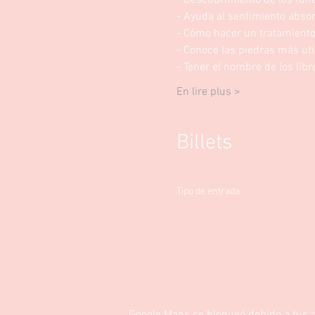
- Descubrimiento de los fund
- Ayuda al sentimiento absor
- Cómo hacer un tratamiento 
- Conoce las piedras más uti
- Tener el nombre de los libr
En lire plus >
Billets
Tipo de entrada
Taller de litoterapia 1