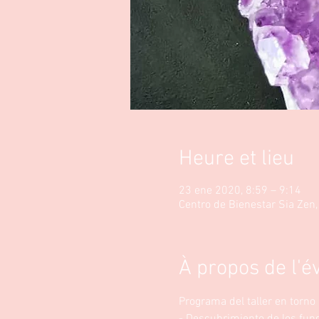
Heure et lieu
23 ene 2020, 8:59 – 9:14
Centro de Bienestar Sia Zen
À propos de l'
Programa del taller en torno a