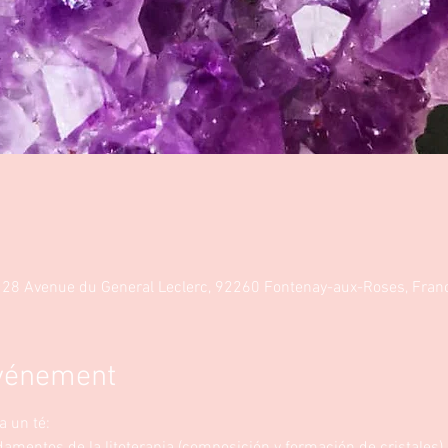
, 28 Avenue du General Leclerc, 92260 Fontenay-aux-Roses, Fran
événement
 un té:  