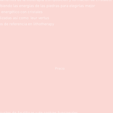
amentos de la litoterapia (composición y formación de cristales)
biendo las energías de las piedras para elegirlas mejor 
energético con cristales
lizadas así como  leur vertus 
os de referencia en lithotherapy 
Precio
9/10/19
57,00 €