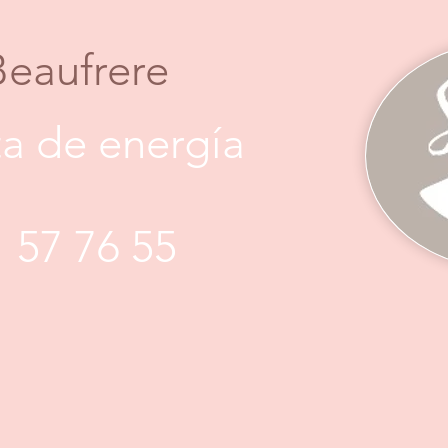
Beaufrere
a de energía
1 57 76 55