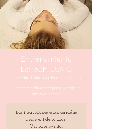
Entrenamiento
LaHoChi JUNIO
sáb, 13 jun
  |  
Centro de Bienestar Sia Zen
Una tarde de bienestar para aprender a
transmitir energía.
Las inscripciones están cerradas
desde el 1 de octubre.
Ver otros eventos