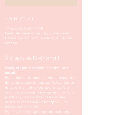
Heure et lieu
13 jun 2020, 13:00 – 16:00
Centro de Bienestar Sia Zen, 28 Avenue du
General Leclerc, 92260 Fontenay-aux-Roses,
Francia
À propos de l'événement
Cualquiera puede aprender esta técnica de
curación.
Es una técnica de autocuración con imposición
de las manos sobre el cuerpo. Trata el cuerpo
físico pero también el cuerpo etérico. Para
sentir cada vez más la energía, es importante
practicar y tratarse antes de tratar a los
demás, es recomendable trabajar en uno
mismo durante 21 días.
Es a través de la oración por los Maestros