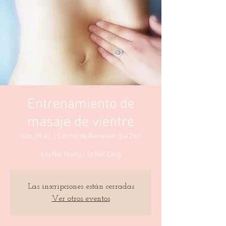
Entrenamiento de
masaje de vientre
sáb, 09 jul
  |  
Centro de Bienestar Sia Zen
Chi Nei Tsang / Qi Nei Zang
Las inscripciones están cerradas
Ver otros eventos