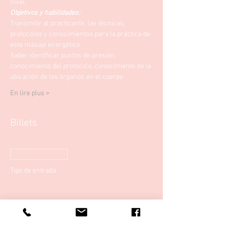
nivel. 
Objetivos y habilidades:
Transmitir al practicante, las técnicas, 
protocolos y conocimientos para la práctica de 
este masaje energético.
Saber identificar puntos de presión, 
conocimiento del protocolo, conocimiento de la 
ubicación de los órganos en el cuerpo
En lire plus >
Billets
Venta finalizada
Tipo de entrada
entrenamiento con cuencos
tibetanos
Leer más