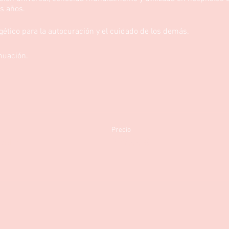
s años.
gético para la autocuración y el cuidado de los demás.
inuación.
Precio
vel 4
999,00 €