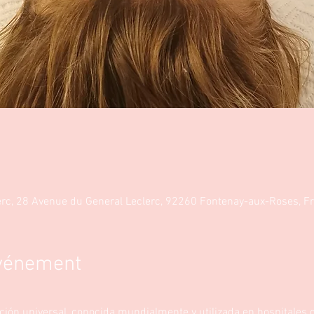
erc, 28 Avenue du General Leclerc, 92260 Fontenay-aux-Roses, F
événement
ción universal, conocida mundialmente y utilizada en hospitales d