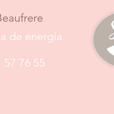
Beaufrere
a de energía
1 57 76 55