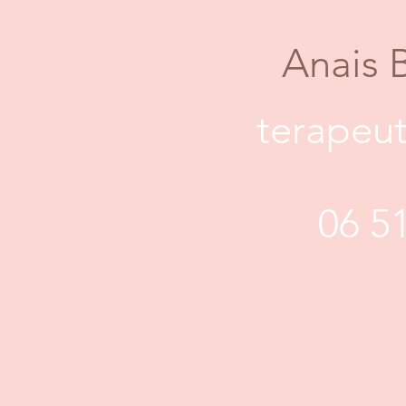
Anais 
terapeut
06 5