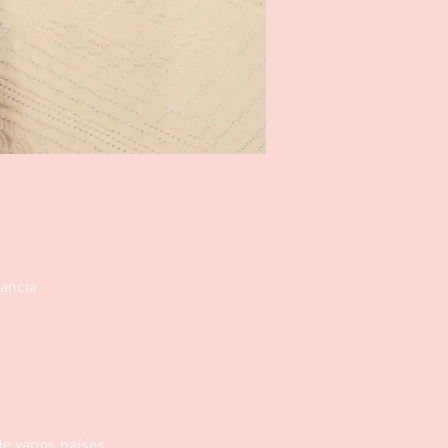
rancia
e varios países,