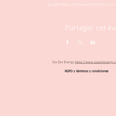
Google Maps se bloqueó debido a tus aj
Partager cet é
Sia Zen Energy
https://www.siazenenergy.
RGPD y términos y condiciones