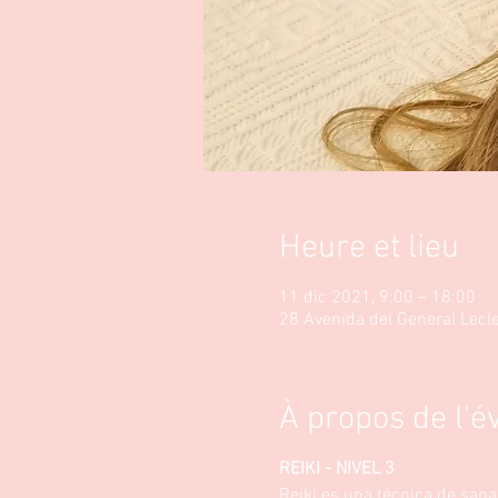
Heure et lieu
11 dic 2021, 9:00 – 18:00
28 Avenida del General Lecl
À propos de l'
REIKI - NIVEL 3
Reiki es una técnica de sana