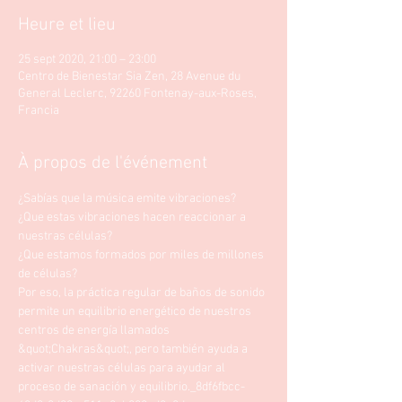
Heure et lieu
25 sept 2020, 21:00 – 23:00
Centro de Bienestar Sia Zen, 28 Avenue du
General Leclerc, 92260 Fontenay-aux-Roses,
Francia
À propos de l'événement
¿Sabías que la música emite vibraciones?
¿Que estas vibraciones hacen reaccionar a 
nuestras células? 
¿Que estamos formados por miles de millones 
de células? 
Por eso, la práctica regular de baños de sonido 
permite un equilibrio energético de nuestros 
centros de energía llamados 
&quot;Chakras&quot;, pero también ayuda a 
activar nuestras células para ayudar al 
proceso de sanación y equilibrio._8df6fbcc-