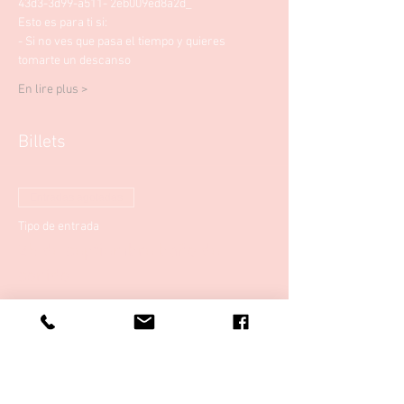
43d3-3d99-a511- 2eb009ed8a2d_
Esto es para ti si: 
- Si no ves que pasa el tiempo y quieres 
tomarte un descanso
En lire plus >
Billets
Entradas agotadas
Tipo de entrada
25 de septiembre baño de
sonido
Precio
20,00 €
Este evento está agotado