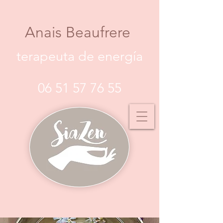
Anais Beaufrere
terapeuta de energía
06 51 57 76 55