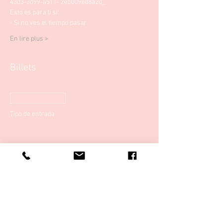
43d3-3d99-a511- 2eb009ed8a2d_
Esto es para ti si: 
- Si no ves el tiempo pasar
En lire plus >
Billets
Venta finalizada
Tipo de entrada
18 de junio de 2020 baño de
sonido
Precio
15,00 €