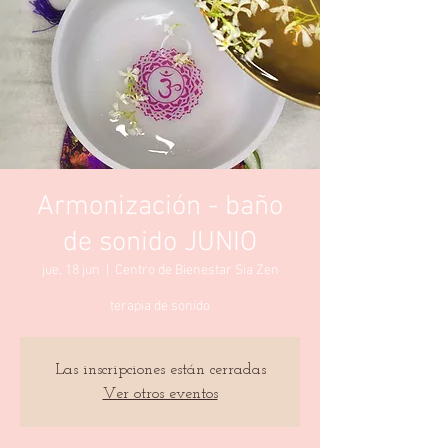
Armonización - baño
de sonido JUNIO
jue, 18 jun
  |  
Centro de Bienestar Sia Zen
terapia de sonido
Las inscripciones están cerradas
Ver otros eventos